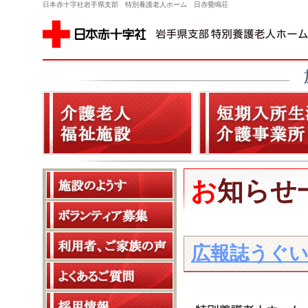
日本赤十字社岩手県支部 特別養護老人ホーム 日赤鶯鳴荘
お知らせ
広報誌うぐい