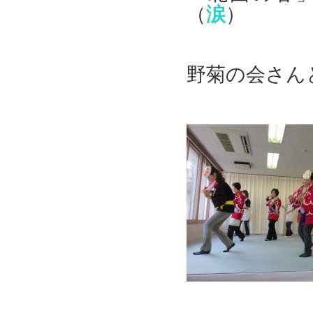
（
涙
）
野菊の会さん