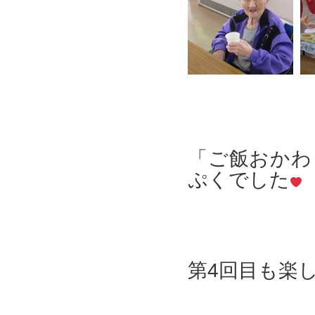
「ご飯おかわ
ぷくでした
第4回目も楽し