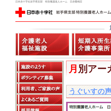
日本赤十字社岩手県支部 特別養護老人ホーム 日赤鶯鳴荘
月別アー
うぐいすの声