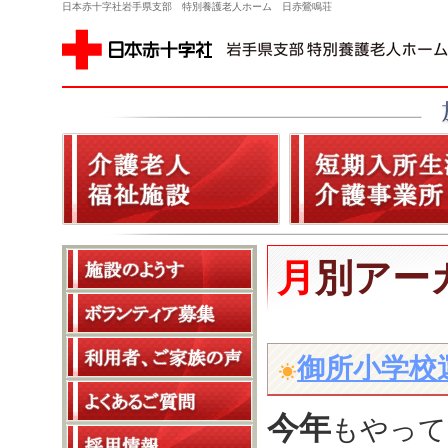
日本赤十字社岩手県支部 特別養護老人ホーム 日赤鶯鳴荘
月別アー
御所小学校
今年
もやって