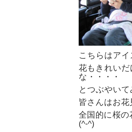
こちらはアイ
花もきれいだ
な・・・・
とつぶやいて
皆さんはお花
全国的に桜の
(^-^)