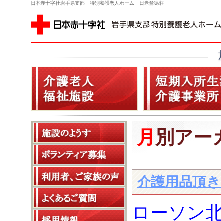
日本赤十字社岩手県支部 特別養護老人ホーム 日赤鶯鳴荘
月別アー
介護用品頂
ローソン