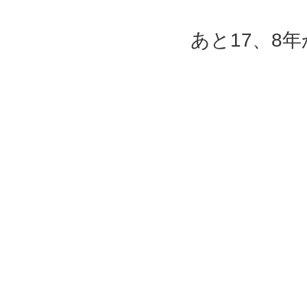
あと17、8