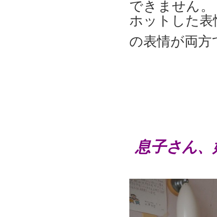
できません。
ホットした表
の表情が両方
息子さん、