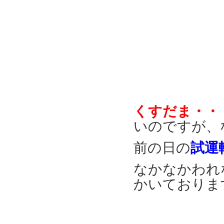
くすだま・・
いのですが、
前の日の
試運
なかなかわれ
かいておりま