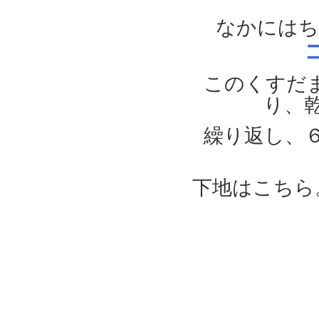
なかにはち
このくすだ
り、
繰り返し、
下地はこちら