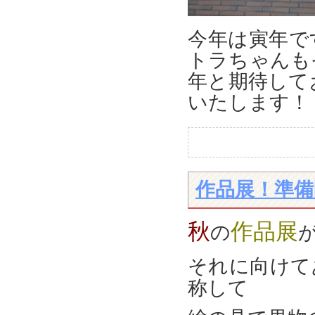
今年は寅年で
トラちゃんも
年と期待して
いたします！
作品展！準備
秋
作品展
の
それに向けて
称して