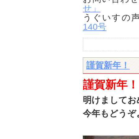
せ」
うぐいす
140号
謹賀新年！
謹賀新年！
明けましてお
今年もどうぞ