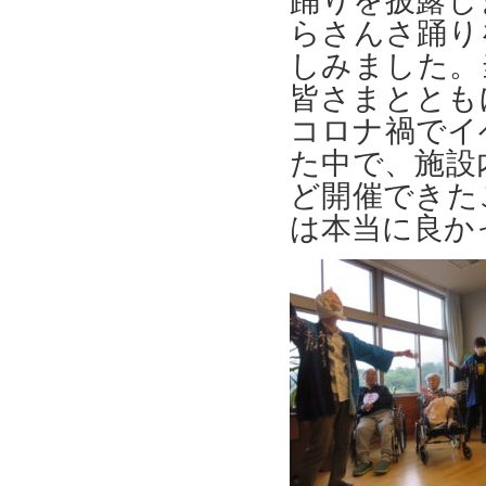
踊りを披露し
らさんさ踊り
しみました。
皆さまととも
コロナ禍でイ
た中で、施設
ど開催できた
は本当に良か