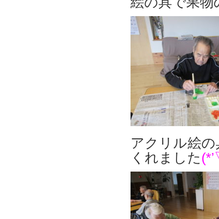
絵の具で果物
アクリル絵の
くれました
(*’