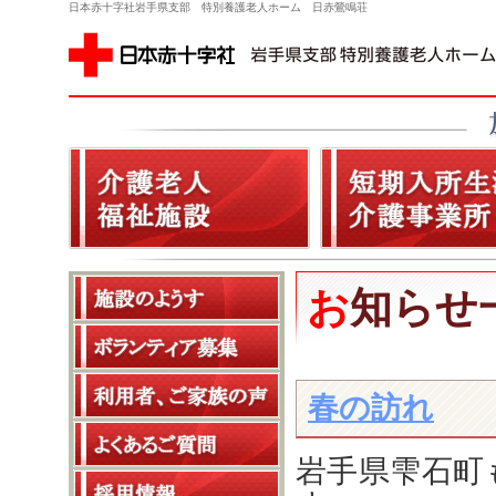
日本赤十字社岩手県支部 特別養護老人ホーム 日赤鶯鳴荘
お知らせ
春の訪れ
岩手県雫石町