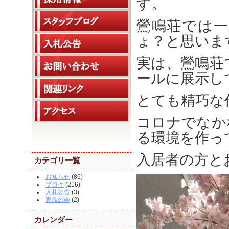
す。
鶯鳴荘では
ょ？と思います
実は、鶯鳴荘
ールに展示し
とても精巧な
コロナでなか
る環境を作っ
入居者の方とお
カテゴリ一覧
お知らせ
(86)
ブログ
(216)
入札公告
(3)
家族の会
(2)
カレンダー