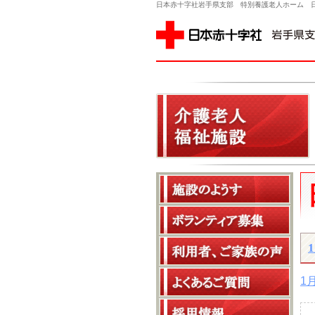
日本赤十字社岩手県支部 特別養護老人ホーム 
事務所
1