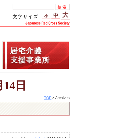
大
中
小
文字サイズ
月14日
TOP
> Archives