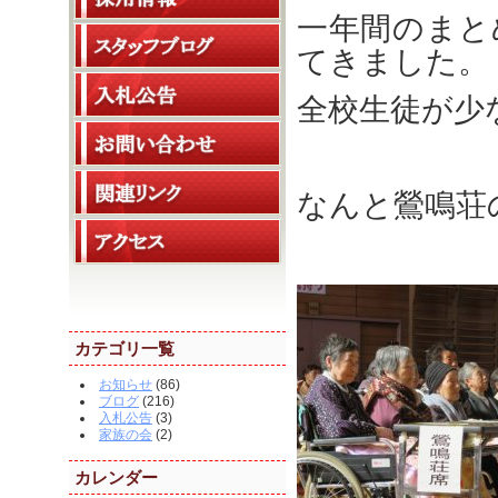
一年間のまと
てきました。
全校生徒が少
なんと鶯鳴荘
カテゴリ一覧
お知らせ
(86)
ブログ
(216)
入札公告
(3)
家族の会
(2)
カレンダー