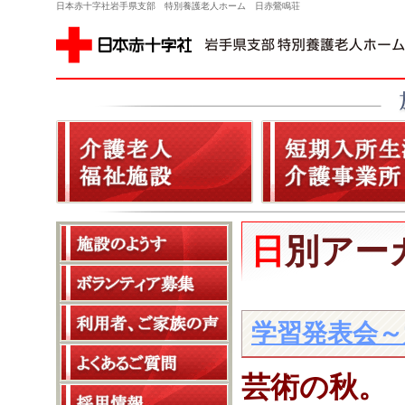
日本赤十字社岩手県支部 特別養護老人ホーム 日赤鶯鳴荘
日別アー
学習発表会～
芸術の秋。