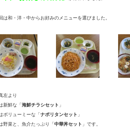
回は和・洋・中からお好みのメニューを選びました。
真左より
は新鮮な「
海鮮チラシセット
」
はボリューミーな「
ナポリタンセット
」
は野菜と、魚介たっぷり「
中華丼セット
」です。