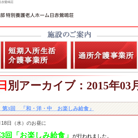
日赤鶯鳴荘
日別アーカイブ：2015年03
第3回 「和・洋・中 お楽しみ給食」
月18日（水）のお昼に
第3回「お楽しみ給食」
が行われました。