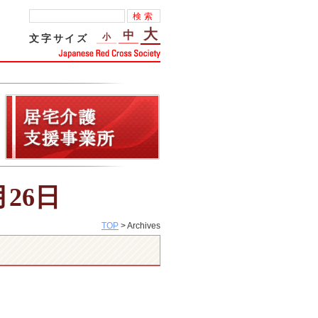
大
中
小
文字サイズ
月26日
TOP
> Archives