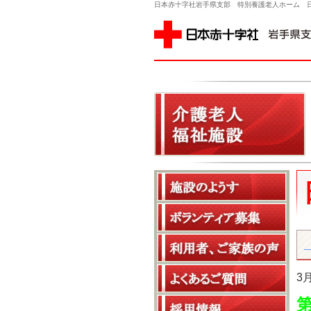
日本赤十字社岩手県支部 特別養護老人ホーム 
事務所
3