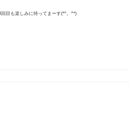
4回目も楽しみに待ってまーす(*^。^*)