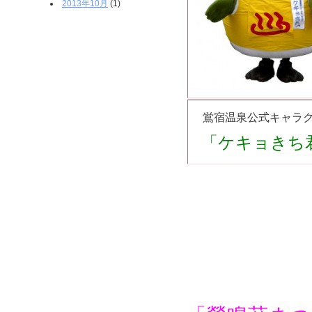
2013年10月
(1)
鴬宿温泉公式キャラ
「ケキョきち