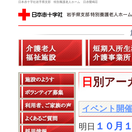
日本赤十字社岩手県支部 特別養護老人ホーム 日赤鶯鳴荘
日別アー
イベント開
１０月１
明日