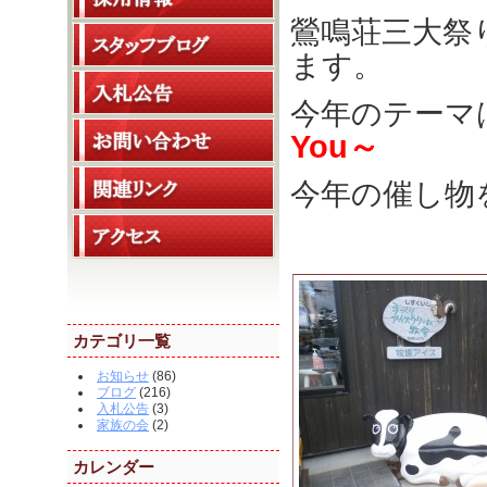
鶯鳴荘三大祭
ます。
今年のテーマ
You～
今年の催し物
カテゴリ一覧
お知らせ
(86)
ブログ
(216)
入札公告
(3)
家族の会
(2)
カレンダー