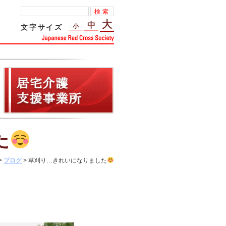
大
中
小
文字サイズ
た
>
ブログ
> 草刈り…きれいになりました