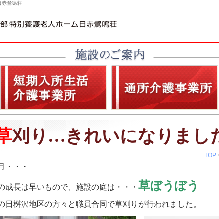
日赤鶯鳴荘
草刈り…きれいになりまし
TOP
月・・・
草ぼうぼう
の成長は早いもので、施設の庭は・・・
の日桝沢地区の方々と職員合同で草刈りが行われました。