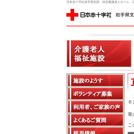
日本赤十字社岩手県支部 特別養護老人ホーム 
事務所
６
草
こ