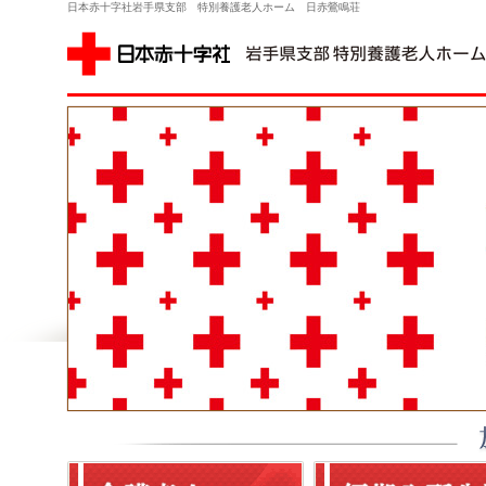
日本赤十字社岩手県支部 特別養護老人ホーム 日赤鶯鳴荘